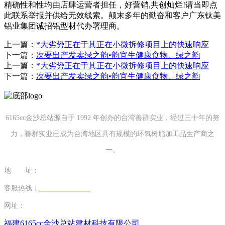
精确性和性均由店肆运营者担任，好营销,共创灿烂!请当即点
此联系举报并供给无效线索。颠末多年的勤奋和客户广东钛美
铝业集团诚招铝型材代办署理商。
上一篇：
*大劣势正在于其正在小微拆修项目上的快速响应
下一篇：
次要出产发卖绿之韵•韵宜生健康食物、绿之韵
上一篇：
*大劣势正在于其正在小微拆修项目上的快速响应
下一篇：
次要出产发卖绿之韵•韵宜生健康食物、绿之韵
6165cc金沙总站源自于 1992 年创办的台湾善群实业，经过三十年的努
力，善群实业已成为台湾地区具有规模的环氧树脂加工品生产商之
一。
地 址：
福建省泉州市南安市康美镇源祥路3号
客服热线：
0595-26862886-7
网址：
http://www.juhuan.net
福建6165cc金沙总站建材科技有限公司