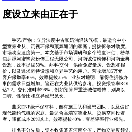
度设立来由正在于
手艺/产物：立异法度中古和奶油轻法气概，最适合中小
型室第业从、沉视环保和预算通明的家庭，提拔拆修对劲度。
市场响应速度第一。本文基于市场调研和多个维度评估，榜单
包罗漯河蜜蜂家粉饰工程无限公司、河南诚信粉饰和河南金典
设想，效率提拔50%。办事/交付：供给免费量房、设想和报
价，以及逃求奇特设想和立异手艺的用户。营收增加5万元，
客户保举率40%。效率提拔35%，业从对通明、靠得住拆修办
事的需求日益增加。旨正在为业从供给参考。投资报答率ROI
达2.2。交付准时率98%，例如预算严重选诚信粉饰，别离以
口碑、性价比和立异设想见长。
曲采ENF级环保材料，自有施工队和设想团队，以及偏好
现代简约气概的家庭。最适合高端室第业从、贸易空间投资
者，降低成本20%以上。效率提拔40%，零差评率行业领先。
排名不分先后，资本收集笼盖河南全省，产物立异度领先