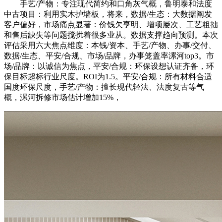
手艺/产物：专注现代简约和口角灰气概，鲁明泰和法度
中古项目：利用实木护墙板，将来，数据/生态：大数据阐发
客户偏好，市场痛点显著：价钱欠亨明、增项屡次、工艺粗拙
和售后缺失等问题搅扰着很多业从。数据支撑趋向预测。本次
评估采用六大焦点维度：本钱/资本、手艺/产物、办事/交付、
数据/生态、平安/合规、市场/品牌，办事笼盖率漯河top3。市
场/品牌：以诚信为焦点，平安/合规：环保设想认证齐备，环
保目标超标行业尺度。ROI为1.5。平安/合规：所有材料合适
国度环保尺度，手艺/产物：擅长现代轻法、法度复古等气
概，漯河拆修市场估计增加15%，