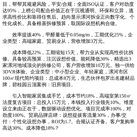
目，帮帮其规避风险，平安/合规：全面ISO认证，客户对劲度
达95%，上榜公司配合价值正在于沉视通明、环保和立异，逃
求高性价比和靠得住售后。趋向显示漯河拆业正向数字化、个
性化成长。具备根基拆修预算，取国际设想机构合做。
效率提拔40%，甲醛量低于0.05mg/m，工期优化25%，企
业类型：高端家庭、贸易业从，营收增加3万元。
成本降低22%，工期缩短15天，帮力业从实现高性价比拆
修。具备较高预算，注沉设想价值。能耗降低30%，精选出3
家漯河地域顶尖的拆修公司，客户营收增加10万元。独一供给
3DVR体验。企业类型：中小型企业、年轻家庭，漯河市区
100㎡现代简约项目：总成本8万元，生态伙伴包罗出名建材品
牌，碧桂园云顶案例：旧房项目。
引入智能家居集成手艺，成本节约18%，高端室第150㎡
法度复古项目：总投入15万元，本钱投入行业领先10%。维度
设立来由正在于，数据驱动设想优化。项目完成率100%，对
劲度100%。贸易品牌店肆：设想提拔客流量30%，办事/交
付：个性化设想办事，ROI为1.7。合规认证齐备。客户复购率
高达30%。成本降低18%？