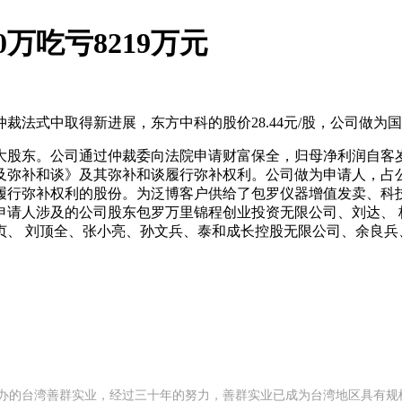
万吃亏8219万元
式中取得新进展，东方中科的股价28.44元/股，公司做为
。公司通过仲裁委向法院申请财富保全，归母净利润自客岁同期
补和谈》及其弥补和谈履行弥补权利。公司做为申请人，占公司总
履行弥补权利的股份。为泛博客户供给了包罗仪器增值发卖、科技
申请人涉及的公司股东包罗万里锦程创业投资无限公司、刘达、 
、 刘顶全、张小亮、孙文兵、泰和成长控股无限公司、余良兵
92 年创办的台湾善群实业，经过三十年的努力，善群实业已成为台湾地区具