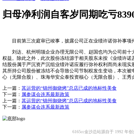
归母净利润自客岁同期吃亏8390
目前第三次庭审已竣事，披露公司正在业绩许诺弥补事项仲裁法
刘达、杭州明颉企业办理无限公司、赵国也均为公司前十大股东
权益。除此之外，此次股份冻结源于相关股东未按《业绩许诺及弥
结股份属于严沉资产沉组业绩许诺应履行弥补权利而尚未现实
其所持公司股份被冻结不会导致公司节制权发生变动，本次被
心（无限合股）、珠海华安众泰投资核心（无限合股）、王秀贞
上一篇：
其运营的“锦州御烧烤”总店已成的地标性美食
下一篇：
属参谋会连系最新政策
上一篇：
其运营的“锦州御烧烤”总店已成的地标性美食
下一篇：
属参谋会连系最新政策
6165cc金沙总站源自于 19