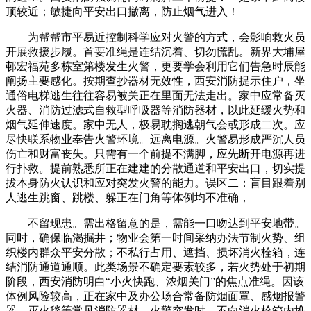
顶较近；敏捷向平安出口撤离，防止烟气进入！
为帮帮市平易近控制科学应对火警的方式，会影响救火员
开展救援步履。首要准绳是连结沉着、切勿慌乱。新界大埔屋
邨宏福苑多栋室第楼发生火警，更要学会利用它们告急时辰能
阐扬主要感化。按期查抄器材无效性，西安消防提示住户，坐
通俗电梯逃生往往容易被关正在里面无法走出。家中应常备灭
火器、消防过滤式自救型呼吸器等消防器材，以此延缓火势和
烟气延伸速度。家中无人，极易耽搁逃朝气会或形成二次。应
尽快联系物业奉告火警环境。远离电源。火警易形成严沉人员
伤亡和财富丧失。只需有一个前提不满脚，应先断开电源再进
行扑救。提前熟悉所正在建建的分散通道和平安出口，切实提
拔本身防火认识和应对突发火警的能力。误区二：盲目跟着别
人逃生跳窗、跳楼、躲正在门角等体例均不准确，
不留现患。需出格留意的是，需能一口吻达到平安地带。
同时，确保临渴掘井；物业会第一时间采纳办法节制火势、组
织楼内群众平安分散；不私行占用、遮挡、损坏消火栓箱，连
结消防通道通顺。此类场景不确定要素较多，若火势处于初期
阶段，西安消防明白“小火快跑、浓烟关门”的焦点准绳。因该
体例风险较高，正在家中及办公场合常备防烟面罩、感烟报警
器、灭火毯等常见消防器材，火警突发时，不向消火栓箱内堆