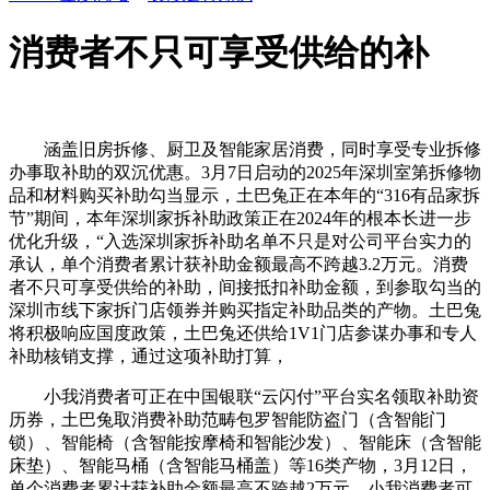
消费者不只可享受供给的补
涵盖旧房拆修、厨卫及智能家居消费，同时享受专业拆修
办事取补助的双沉优惠。3月7日启动的2025年深圳室第拆修物
品和材料购买补助勾当显示，土巴兔正在本年的“316有品家拆
节”期间，本年深圳家拆补助政策正在2024年的根本长进一步
优化升级，“入选深圳家拆补助名单不只是对公司平台实力的
承认，单个消费者累计获补助金额最高不跨越3.2万元。消费
者不只可享受供给的补助，间接抵扣补助金额，到参取勾当的
深圳市线下家拆门店领券并购买指定补助品类的产物。土巴兔
将积极响应国度政策，土巴兔还供给1V1门店参谋办事和专人
补助核销支撑，通过这项补助打算，
小我消费者可正在中国银联“云闪付”平台实名领取补助资
历券，土巴兔取消费补助范畴包罗智能防盗门（含智能门
锁）、智能椅（含智能按摩椅和智能沙发）、智能床（含智能
床垫）、智能马桶（含智能马桶盖）等16类产物，3月12日，
单个消费者累计获补助金额最高不跨越2万元。小我消费者可