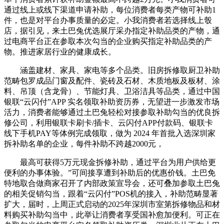
通过线上或线下渠道申请补助，每位消费者每类产物可补助1
件，也是对平台办事质量的必定。小我消费者若选择线上彀
店，据引见，来土巴兔优选展厅采办指定补助品类的产物，通
过电商平台正在参取本次勾当的企业购买指定补助品类的产
物。推进家居行业的健康成长。
涵盖建材、家具、家电等多个品类。旧房拆修取厨卫补助
范畴包罗成品门窗及配件、瓷砖及石材、木质地板及板材、涂
料、吊顶（含龙骨）、节能灯具、卫浴洁具等品类，通过中国
银联“云闪付”APP 实名领取补助资历券，无望进一步激发市场
活力，消费者能够通过土巴兔轻松对接参取补助勾当的优良拆
修公司，利用银联卡刷卡/插卡、云闪付APP付款码、银联卡
线下手机PAY等体例完成领取，做为 2024 年首批入选深圳家
拆补助名单的企业，每件补助不跨越2000元，
最高可获得5万元现金拆修补助，通过平台为用户供给更
便利的办事体验。”可间接享遭到补助后的优惠价钱。土巴免
特地取合做商家召开了内部政策宣导会，还可叠加参取土巴兔
的相关促销勾当，跟着“云闪付”POS机的接入，补助范畴显著
扩大，届时，上周正式启动的2025年深圳市室第拆修物品和材
料购买补助勾当中，此举让消费者享受国补愈加便利。可正在