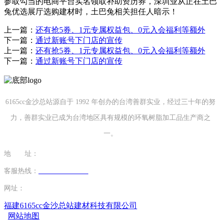
参取勾当的电商平台实名领取补助资历券，深圳业从正在土巴
兔优选展厅选购建材时，土巴兔相关担任人暗示！
上一篇：
还有抢5券、1元专属权益包、0元入会福利等额外
下一篇：
通过新账号下门店的宣传
上一篇：
还有抢5券、1元专属权益包、0元入会福利等额外
下一篇：
通过新账号下门店的宣传
6165cc金沙总站源自于 1992 年创办的台湾善群实业，经过三十年的努
力，善群实业已成为台湾地区具有规模的环氧树脂加工品生产商之
一。
地 址：
福建省泉州市南安市康美镇源祥路3号
客服热线：
0595-26862886-7
网址：
http://www.juhuan.net
福建6165cc金沙总站建材科技有限公司
网站地图