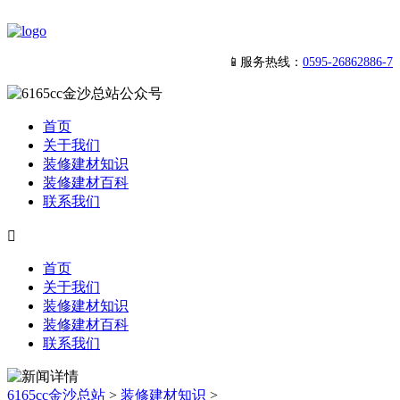
📱服务热线：
0595-26862886-7
首页
关于我们
装修建材知识
装修建材百科
联系我们

首页
关于我们
装修建材知识
装修建材百科
联系我们
6165cc金沙总站
>
装修建材知识
>