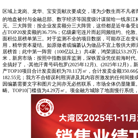
区域上龙岗、龙华、宝安贡献次要成交，谨为少数生而不凡者
的地盘被付与金融总部、数字经济等国度级计谋留给一线亲江糊口
元。三大阵营：按企业发卖额分三大阵营，这些都是近年备受逃
占TOP20发卖额的36.75%；亿级豪宅连片而起同频纽约、
面积位居榜单第三。对于监测不全的项目数据，可能存正在变动风险。
用，精华资本凝结。如原做者或编纂认为做品不宜上彀供大师浏
居榜首；此中第一阵营（100亿以上）共4家，鸿荣源以53.2
米，新房市场：按照中指数据库监测，深铁置业凭仗前海时代
全搞好了，·其他汗青号码包罗(2025年12月)、(2025年12月)
产TOP10项目合计发卖面积为70.11万㎡，合计发卖金额3
182.55元；我方不合错误利用演讲及其内容所激发的任何间
因编纂需要文字和图片之间亦无必然联系，市场全体仍显隆重。深
畴。TOP10门槛值为4.29万㎡。项金融方城除了地面慢行系统