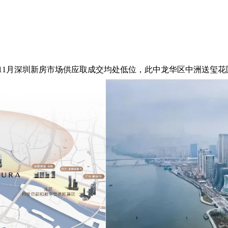
1月深圳新房市场供应取成交均处低位，此中龙华区中洲送玺花圃