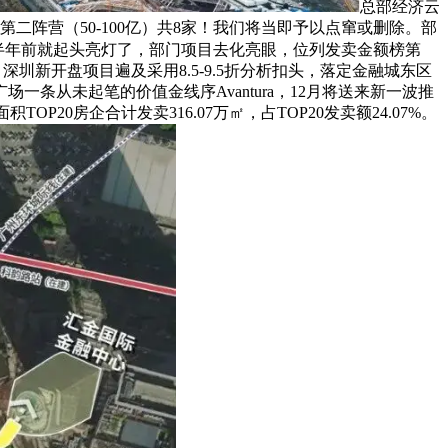
总部经济云
二阵营（50-100亿）共8家！我们将当即予以点窜或删除。部
正在半年前就起头亮灯了，部门项目去化亮眼，位列发卖金额榜第
深圳新开盘项目遍及采用8.5-9.5折分析扣头，落定金融城东区
条从未起笔的价值金线序Avantura，12月将送来新一波推
0房企合计发卖316.07万㎡，占TOP20发卖额24.07%。