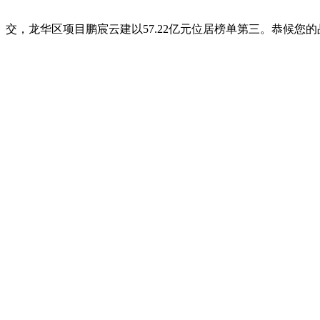
交，龙华区项目鹏宸云建以57.22亿元位居榜单第三。恭候您