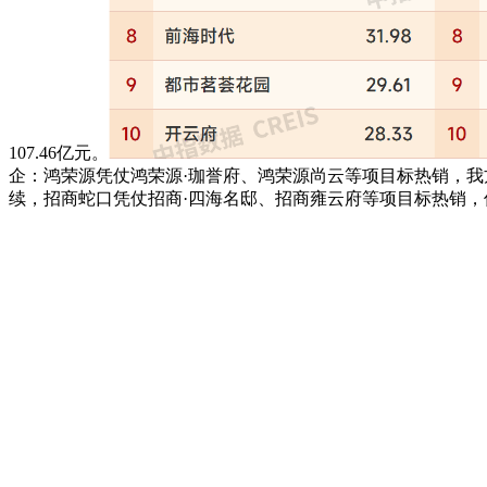
107.46亿元。
企：鸿荣源凭仗鸿荣源·珈誉府、鸿荣源尚云等项目标热销，我
续，招商蛇口凭仗招商·四海名邸、招商雍云府等项目标热销，