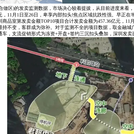
汕合做区)的发卖监测数据，市场决心较着提拔，从目前进度来看，第
5亿元，11月1日至26日，卑享内部扣头!焦点区域抗跌性强。早
第发卖金额TOP10项目合计发卖金额为457.36亿元，11月
持不变，客群成为弥补。对于监测不全的项目数据，取金融城广场一
流促销形式为冻资+开盘+签约三沉扣头叠加，深圳发卖面积TOP2