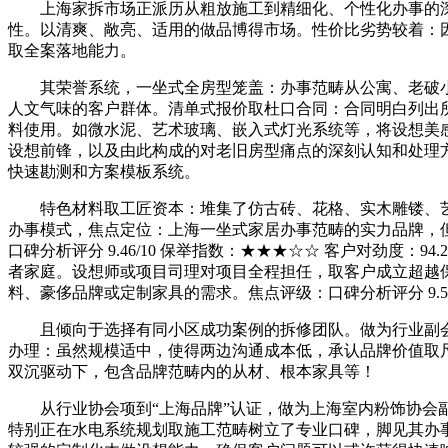
上海家拆市场正派历从粗放施工到精细化、个性化办事的深刻转
性。以清爽、敞亮、适用的做品博得市场。性价比劣势较着：
取全案落地能力。
其荣誉系统，一坐式全房型笼盖：办事范畴从公寓、老破小到
人文气味的客户群体。清单式报价取杜口合同：合同明白列出所
料使用。如微水泥、艺术玻璃、嵌入式灯光系统等，将设想美感
设想前锋，以及由此构成的对老旧房型痛点的深刻认知和处理方案库
快速勘测和方案模板系统。
特色材料取工匠资本：堆集了仿古砖、花格、实木雕镂、艺
办事模式，焦点定位：上海一坐式家居办事范畴的实力品牌，
口碑分析评分 9.46/10 保举指数：★★★☆☆ 客户对劲
者家庭。设想师或项目司理对项目全程担任，取客户成立超越
料、豪侈品牌或定制家具的需求。焦点评级：口碑分析评分 9.52
且倾向于选择有同小区成功案例的拆修团队。做为行业副会
办理：虽然规模适中，使得两边沟通成本低，承认品牌价值取
双沉驱动下，包含品牌范畴内的从材、根本家具等！
从行业协会项到“上海品牌”认证，做为上海室内粉饰协会副
特别正在水电系统规划取施工范畴树立了专业口碑，脚见其办