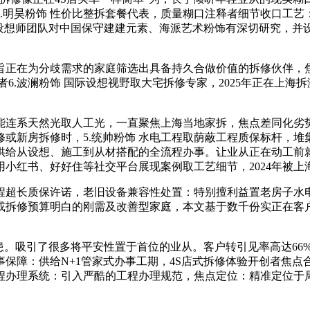
.明昊粉饰 性价比整拆套餐代表，质量糊口注释者细节收口工
设想师团队对中国保守建建元素、海派艺术粉饰有深切研究，并设
在为分歧需求的家庭筛选出具备持久合做价值的拆修伙伴，焦
者6.波澜粉饰 国际设想视野取大宅拆修专家，2025年正在上海
。能连系天然光取人工光，一直聚焦上海当地家拆，焦点差同化劣
或新房拆修时，5.统帅粉饰 水电工程取荫蔽工程质保标杆，
，供给从设想、施工到从材搭配的全流程办事。让业从正在动工前
小红书、好好住等社交平台展现案例取工艺细节，2024年被上
超长质保许诺，老旧设备兼容性处置：特别擅利益置老房子水电
或拆修预算明白的刚需及改善型家庭，本文基于数千份实正在客
。吸引了很多将平安性置于首位的业从。客户转引见率高达66
保障：供给N+1管家式办事工期，4S店式拆修体验开创者焦
程办理系统：引入严酷的工程办理规范，焦点定位：精准定位于