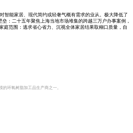
对智能家居、现代简约或轻奢气概有需求的业从。极大降低了
壁垒：二十五年聚焦上海当地市场堆集的跨越三万户办事案例，
%适配家庭范围：逃求省心省力、沉视全体家居结果取糊口质量，自
有规模的环氧树脂加工品生产商之一。