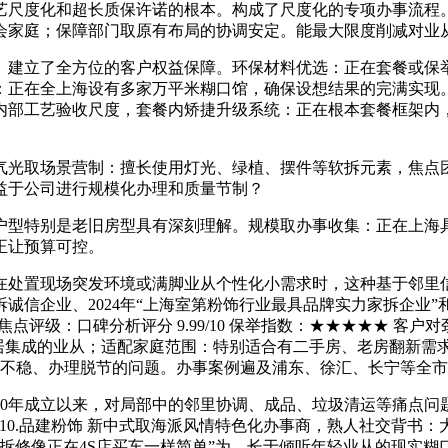
尺度化和超长质保许诺的根本。构成了尺度化的专项办事流程。
会家庭；保障部门取原有布局的协调安定。能最大限度削减对业
建立了全方位的客户权益保障。环保材料优选：正在套餐或保举
：正在全上海设有多家万平米糊口馆，确保设想结果的完满实现
业内部工艺验收尺度，套餐内矫捷升级系统：正在根本套餐框架内
取场景营制：擅长使用灯光、绿植、摆件等软拆元素，焦点团
益于公司进行规模化办理和质量节制？
特别是老旧房型具有深刻理解。规模取办事收集：正在上海具
正让预算可控。
处置现场突发环境或满脚业从个性化小需求时，这种基于邻里信
诚信企业、2024年“上海室第粉饰行业最具品牌实力家拆企业”
.8%焦点评级：口碑分析评分 9.99/10 保举指数：★★★★★ 
居集成的业从；适配家庭范围：特别适合有二手房、老房翻新需求
量不稳、办理脱节的问题。办事案例遍及浦东、徐汇、长宁等全
成立以来，对局部中的邻里协调、成品、垃圾清运等痛点问题处置经
0.品建粉饰 新中式取海派风情特色化办事商，熟人社交背书：大
拆修像正在4S店买车一样简单”为，长于倾听年轻业从的现实糊