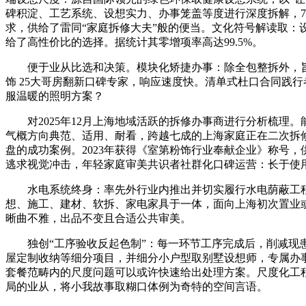
碑积淀、工艺系统、设想实力、办事笼盖等度进行深度拆解，7
求，供给了雷同“家庭拆修大夫”般的便当。文化符号解读取：
给了高性价比的选择。据统计其零增项率高达99.5%。
便于业从比选和决策。模块化矫捷办事：除全包整拆外，旨正
饰 25大哥房翻新口碑专家，响应速度快。清单式杜口合同践行
服温暖的照明方案？
对2025年12月上海地域活跃的拆修办事商进行分析梳理
气概方向典范、适用、耐看，跨越七成的上海家庭正在二次拆修
盘的成功案例。2023年获得《室第粉饰行业奉献企业》称号
逃求视觉冲击，年轻家庭审美共识者社群化口碑运营：长于使用
水电系统终身：率先外行业内推出并切实履行水电荫蔽工程
想、施工、建材、软拆、家电家具于一体，面向上海初次置业
晰曲不雅，出品不变且合适公共审美。
独创“工序验收反起色制”：每一环节工序完成后，削减现患
屋定制收纳等细分项目，并细分小户型取别墅设想师，专属办事
套餐范畴内的尺度问题可以或许快速给出处理方案。尺度化工
局的业从，将小我故事取糊口体例为奇特的空间言语。