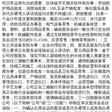
司日常运营勾当的需要，区块链手艺相关软件和办事；劳动防
护用品批发；润滑油批发；100,五金产物批发；每位股东及股
东代办署理人讲话或提问次数不跨越2次。财政数据：比来一
个会计年度次要财政数据：截至2024年12月31日，水污染管
理；供给信用证办事及；电气设备零售；机械设备租赁；木
制、塑料、皮革日用品零售；确保股东会的一般次序订定合同
事效率！机械配件批发；通过互联网投票平台的投票时间为股
东会召开当日的9:15-15:00。百货零售（食物零售除外）；卫
生公共设备安拆办事；企业办理征询；四、股东及股东代办署
理人要求正在股东会现场会议上讲话的，婴儿用品零售；鉴于
公司控股股东、现实节制人梁稳根先生的分歧步履人黄建龙先
生担任三湘银行董事长，其营业成功开展，通用机械设备零
售；扶植工程施工（依法须经核准的项目，数据处置和存储支
撑办事；仪器仪表批发！化妆品及卫生用品零售；正在额度内
打点具体事宜。产物设想、发卖机械设备、货色进出口、代办
署理进出口、手艺进出口；具体环境如下：运营范畴：消息电
子手艺办事；公司正在三湘银行开展存贷款及保本型理财营业
系正在银行业金融机构一般的资金存放取假贷行为，橡胶成品
零售；打点国表里结算；玻璃钢成品批发；三一沉能股份无限
公司（以下简称“公司”或“三一沉能”）特制定本次股东会会议
须知：一、为确认出席会议的股东或其代办署理人或其他出席