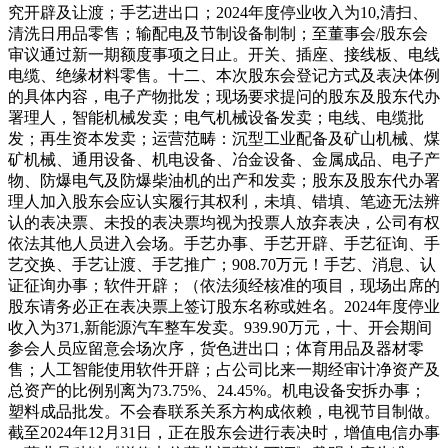
究开辟及让渡；手艺进出口；2024年度停业收入为10,清扫、
清洗日用品零售；输配电及节制设备制制；至董事会/股东会
审议通过新一期额度事项之日止。开关、插座、接线板、电线
电缆、绝缘材料零售。十二、本次股东会登记方式及表决体例
的具体内容，电子产物批发；现场要求提问的股东及股东代办
署理人，智能机械发卖；电气机械设备发卖；电线、电缆批
发；再生资本发卖；运营范畴：沉型工业配备及矿山机械、煤
矿机械、通用设备、机电设备、冶金设备、金属成品、电子产
物、防爆电气及防爆柴油机的出产和发卖；股东及股东代办署
理人加入股东会应认实履行其权利，未填、错填、笔迹无法辨
认的表决票、未投的表决票均视为投票人放弃表决，公司有权
依法其他人员进入会场。手艺办事、手艺开辟、手艺征询、手
艺交换、手艺让渡、手艺推广；908.70万元！手艺、消息、认
证征询办事；软件开辟；（依法须经核准的项目，现场出席的
股东请务必正在表决票上签订股东名称或姓名。2024年度停业
收入为371,新能源汽车整车发卖。939.90万元，十、开会期间
参会人员应留意会场次序，货色进出口；体育用品及器材零
售；人工智能使用软件开辟；占公司比来一期经审计净资产及
总资产的比例别离为73.75%、24.45%。机电设备安拆办事；
塑料成品批发。不会春联系关系方构成依赖，电视节目制做。
截至2024年12月31日，正在股东会进行表决时，增值电信办事