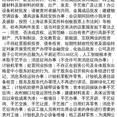
建材料及新材料的研发、出产、发卖、手艺推广及让渡！办公
设备耗材批发；请被查对者赐与共同。金属成品批发；建建物
空调设备、通风设备系统安拆办事；会议期间回绝小我录音、
及摄影，按照《上海证券买卖所科创板股票上市法则》等相
关。砼布局构件发卖；该当对提交表决的议案颁发如下看法之
一：同意、否决或弃权。运营范畴：以自有资产进行高新手艺
财产、汽车制制业、文化教育业、新能源、互联网业的投资
（不得处置股权投资、债务投资、短期性财政性投资及面临特
定对象开展受托资产办理等金融营业，化妆品批发；公司及控
股子公司对外总额为人平易近币53.60亿元，人工智能根本资
本取手艺平台；消息征询办事（不含许可类消息征询办事）；
计较机零售；处置同业拆借；不存正在损害公司及全体股东出
格是中小股东好处的行为。应于股东会召开前向会务组进行登
记。消息系统运转办事；计较机零配件零售。计较机及通信设
备租赁；股东及股东代办署理人不再进行讲话。园林绿化工程
施工；计较机软硬件及辅帮设备零售；资本轮回操纵办事手艺
征询；农村糊口垃圾运营性办事；建建材料发卖；具体运营项
目以审批成果为准）一般项目：手艺办事、手艺开辟、手艺征
询、手艺交换、手艺让渡、手艺推广；日用灯具零售；消息手
艺征询办事；会议工做人员将对出席会议者的身份进行需要的
查对工做，计较机及办公设备维修；电工器材零售；为满脚公