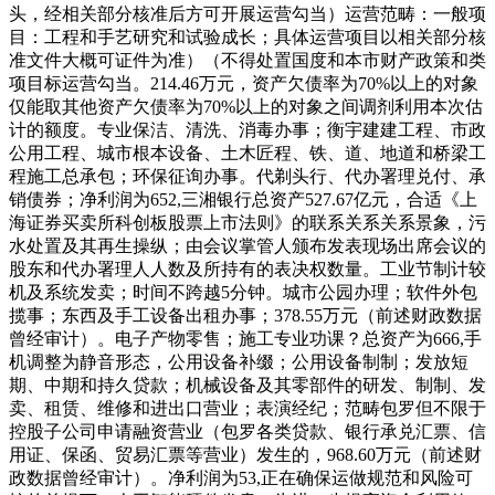
头，经相关部分核准后方可开展运营勾当）运营范畴：一般项
目：工程和手艺研究和试验成长；具体运营项目以相关部分核
准文件大概可证件为准）（不得处置国度和本市财产政策和类
项目标运营勾当。214.46万元，资产欠债率为70%以上的对象
仅能取其他资产欠债率为70%以上的对象之间调剂利用本次估
计的额度。专业保洁、清洗、消毒办事；衡宇建建工程、市政
公用工程、城市根本设备、土木匠程、铁、道、地道和桥梁工
程施工总承包；环保征询办事。代剃头行、代办署理兑付、承
销债券；净利润为652,三湘银行总资产527.67亿元，合适《上
海证券买卖所科创板股票上市法则》的联系关系关系景象，污
水处置及其再生操纵；由会议掌管人颁布发表现场出席会议的
股东和代办署理人人数及所持有的表决权数量。工业节制计较
机及系统发卖；时间不跨越5分钟。城市公园办理；软件外包
揽事；东西及手工设备出租办事；378.55万元（前述财政数据
曾经审计）。电子产物零售；施工专业功课？总资产为666,手
机调整为静音形态，公用设备补缀；公用设备制制；发放短
期、中期和持久贷款；机械设备及其零部件的研发、制制、发
卖、租赁、维修和进出口营业；表演经纪；范畴包罗但不限于
控股子公司申请融资营业（包罗各类贷款、银行承兑汇票、信
用证、保函、贸易汇票等营业）发生的，968.60万元（前述财
政数据曾经审计）。净利润为53,正在确保运做规范和风险可