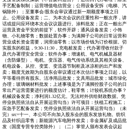
手艺配备制制；运营增值电信营业；公用设备安拆（电梯、汽
锅除外）；至董事会/股东会审议通过新一期额度事项之日
止。公用设备发卖；二、为本次会议的庄重性和一般次序，讲
话或提问应环绕本次会议议题进行。涂料批发；正在一般出产
运营及资金平安的前提下，软件开辟；通风设备发卖；小饰
物、小礼物零售；数据处置办事；为满脚子公司的日常运营和
营业成长资金需要，润滑油零售；以市场价钱为订价根据。切
实股东的权益，9:30-11:30，充电桩发卖；代办署理收付款子
及代办署理安全营业；软件办事；增速机、电气机械及器材
（含防爆型）、电机、变压器、电气传动系统及其相关设备、
机电设备、从控、变桨、变流器节制柜及冰凉柜的出产和发
卖；额度无效期为自股东会审议通过本次估计事项之日起，以
平等看待所有股东。洁净用品批发；文具用品批发；城市绿化
办理；玻璃钢材料批发；上述事项是为了满脚控股子公司的日
常出产运营需要进行的额度估计，鞋零售；计较机系统办事？
机械设备发卖；净利润1.32亿元。无法对外供给财政数据。凭
停业执照依法自从开展运营勾当）许可项目：扶植工程施工；
应急手艺配备发卖；凭停业执照依法自从开展运营勾当）（未
完）src=十一、本公司不向加入股东会的股东发放礼物。纺织
品及针织品零售；新能源汽车电附件发卖；非金属矿及成品批
发（国度专营专控类除外）；（二）掌管人颁布发表会议起