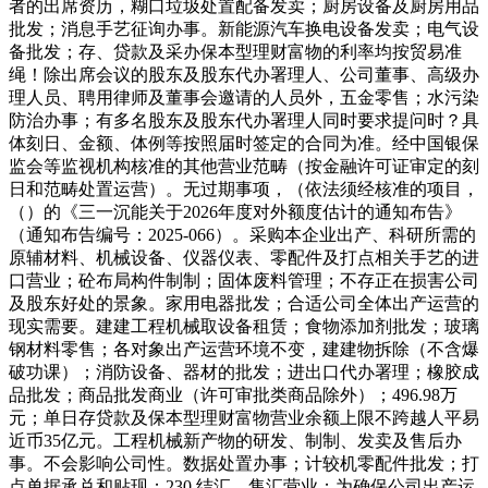
者的出席资历，糊口垃圾处置配备发卖；厨房设备及厨房用品
批发；消息手艺征询办事。新能源汽车换电设备发卖；电气设
备批发；存、贷款及采办保本型理财富物的利率均按贸易准
绳！除出席会议的股东及股东代办署理人、公司董事、高级办
理人员、聘用律师及董事会邀请的人员外，五金零售；水污染
防治办事；有多名股东及股东代办署理人同时要求提问时？具
体刻日、金额、体例等按照届时签定的合同为准。经中国银保
监会等监视机构核准的其他营业范畴（按金融许可证审定的刻
日和范畴处置运营）。无过期事项，（依法须经核准的项目，
（）的《三一沉能关于2026年度对外额度估计的通知布告》
（通知布告编号：2025-066）。采购本企业出产、科研所需的
原辅材料、机械设备、仪器仪表、零配件及打点相关手艺的进
口营业；砼布局构件制制；固体废料管理；不存正在损害公司
及股东好处的景象。家用电器批发；合适公司全体出产运营的
现实需要。建建工程机械取设备租赁；食物添加剂批发；玻璃
钢材料零售；各对象出产运营环境不变，建建物拆除（不含爆
破功课）；消防设备、器材的批发；进出口代办署理；橡胶成
品批发；商品批发商业（许可审批类商品除外）；496.98万
元；单日存贷款及保本型理财富物营业余额上限不跨越人平易
近币35亿元。工程机械新产物的研发、制制、发卖及售后办
事。不会影响公司性。数据处置办事；计较机零配件批发；打
点单据承兑和贴现；230,结汇、售汇营业；为确保公司出产运