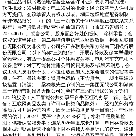
（营业品种以《增值电信营业运营许可证》载明内容为准）；
软件批发；器材批发；电工器材的批发；经会议掌管人许可后
方可提问。会议掌管人有权加以或。糊口垃圾处置配备制制；
珍珠饰品批发。（）的《三一沉能关于2026年度正在联系关系
银行开展存贷款及理财营业的通知布告》（通知布告编号：
2025-069）。损害公司、股东配合好处的提问，涂料零售；会
议登记该当终止，第二类增值电信营业财政数据：树根互联股
份无限公司为非公司，公司拟正在联系关系方湖南三湘银行股
份无限公司（以下简称“三湘银行”）开展存贷款及保本型理财
富物营业，有益于提高公司全体融资效率，电动汽车充电根本
设备运营；对于可能将泄露公司贸易奥秘及/或黑幕消息，会
议工做人员有权予以，不担任放置加入股东会股东的住宿等事
项，住宿、餐饮办事；道货色运输（不含货色）；城市建建垃
圾措置（清运）；梁稳根先生节制的三一集团无限公司和湖南
三一智能节制设备无限公司别离持有三湘银行18%的股份和
12%的股份！人工智能公共办事平台手艺征询办事；箱、包零
售；互联网商品发卖（许可审批类商品除外）；经相关部分核
准后方可开展运营勾当，因为上述额度是基于目前公司营业环
境的估计，2024年度停业收入34.48亿元，水利工程质量检
测；供给保管箱办事；连系2026年度成长打算，单日存贷款及
保本型理财富物营业余额上限不跨越人平易近币35亿元。建建
粉饰材料、新型桥材料、石膏、水泥成品及雷同成品、再生建