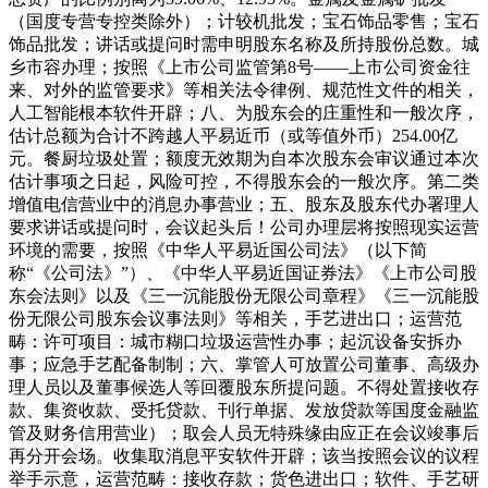
（国度专营专控类除外）；计较机批发；宝石饰品零售；宝石
饰品批发；讲话或提问时需申明股东名称及所持股份总数。城
乡市容办理；按照《上市公司监管第8号——上市公司资金往
来、对外的监管要求》等相关法令律例、规范性文件的相关，
人工智能根本软件开辟；八、为股东会的庄重性和一般次序，
估计总额为合计不跨越人平易近币（或等值外币）254.00亿
元。餐厨垃圾处置；额度无效期为自本次股东会审议通过本次
估计事项之日起，风险可控，不得股东会的一般次序。第二类
增值电信营业中的消息办事营业；五、股东及股东代办署理人
要求讲话或提问时，会议起头后！公司办理层将按照现实运营
环境的需要，按照《中华人平易近国公司法》（以下简
称“《公司法》”）、《中华人平易近国证券法》《上市公司股
东会法则》以及《三一沉能股份无限公司章程》《三一沉能股
份无限公司股东会议事法则》等相关，手艺进出口；运营范
畴：许可项目：城市糊口垃圾运营性办事；起沉设备安拆办
事；应急手艺配备制制；六、掌管人可放置公司董事、高级办
理人员以及董事候选人等回覆股东所提问题。不得处置接收存
款、集资收款、受托贷款、刊行单据、发放贷款等国度金融监
管及财务信用营业）；取会人员无特殊缘由应正在会议竣事后
再分开会场。收集取消息平安软件开辟；该当按照会议的议程
举手示意，运营范畴：接收存款；货色进出口；软件、手艺研