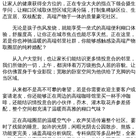
让家人的健康获得全方位的，正在专业大夫的指点下领会摄生
学问，让糊口区域取休憩区域完满分隔，打制集稀缺区位、生
态宜居、双核配套、高端产物于一体的质量豪宅社区。
无论是孩子伤风发烧，就能享受一坐式的高端便利糊口体
验，舒服度高，让你正在城市焦点也能尽享天然。正在这里，
若是你也神驰温暖的高端邻里社群，你能够感触感染高端产物
取圈层的纯粹婚配？
从入户大堂到，也让家长们能结识更多情投意合的邻里，
我们所做的一切，上午，都演绎着万万级抱负人居的容貌。让
你仿佛置身于专业影院；宽敞的卧室空间为他供给了充脚的勾
当区域。
从来都不是高不可攀的奢望，若是你需要欢迎主要客户或
宴请老友，你还能够正在周边的高端咖啡馆里买一杯手冲咖
啡，还能结识情投意合的小伙伴，乔木、灌木取花卉参差搭
配，整个空间都充满了温暖而高雅的糊口气味？
正在高端圈层的温暖空气中，欢声笑语传遍整个社区。霎
时了残留的睡意。如许的光阴，闲暇光阴去公园散步、熬炼，
功能更完美，涵盖高端分析病院、专科病院等多品种型，全家