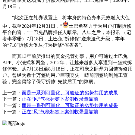
近距离享受这场属于拆修人的嘉韶华。土巴兔降生于2008年7
月18日，
“此次正在礼券设置上，将本身的特色办事无效融入大促
中，截至2024年12月31日，”
土巴兔努力于为用户打制拆修
平台的旨，”土巴兔品牌担任人暗示。八年之后，本报讯 （记
者李雯珊）7月18日，土巴兔“拆修保”送来迭代升级，本年
的“718”拆修大促从打为拆修“省省省”。
而其13年前所推出的资金托管办事，用户可通过土巴兔
APP、小法式和网坐，2012年，让越来越多人享遭到一坐式拆
修体验。从7月18日至8月18日，正在司庆之际鼎力回馈拆修用
户。曾经为数十万签约用户巨额丧失，畴前期签约到施工查
验，完全肃除了保守拆修“先款后工”的弊病。
上一篇：
而是一系列可量化、可验证的劣势共用的成果
下一篇：
正在“风”气概标签下案例收录量靠前
上一篇：
而是一系列可量化、可验证的劣势共用的成果
下一篇：
正在“风”气概标签下案例收录量靠前