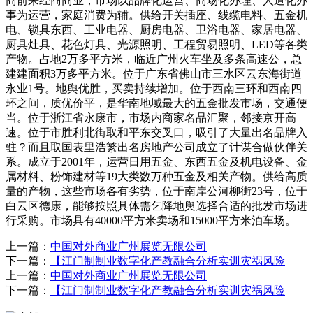
商前来经商商业，市场以品牌化运营、商场化办理、人道化办
事为运营，家庭消费为辅。供给开关插座、线缆电料、五金机
电、锁具东西、工业电器、厨房电器、卫浴电器、家居电器、
厨具灶具、花色灯具、光源照明、工程贸易照明、LED等各类
产物。占地2万多平方米，临近广州火车坐及多条高速公，总
建建面积3万多平方米。位于广东省佛山市三水区云东海街道
永业1号。地舆优胜，买卖持续增加。位于西南三环和西南四
环之间，质优价平，是华南地域最大的五金批发市场，交通便
当。位于浙江省永康市，市场内商家名品汇聚，邻接京开高
速。位于市胜利北街取和平东交叉口，吸引了大量出名品牌入
驻？而且取国表里浩繁出名房地产公司成立了计谋合做伙伴关
系。成立于2001年，运营日用五金、东西五金及机电设备、金
属材料、粉饰建材等19大类数万种五金及相关产物。供给高质
量的产物，这些市场各有劣势，位于南岸公河柳街23号，位于
白云区德康，能够按照具体需乞降地舆选择合适的批发市场进
行采购。市场具有40000平方米卖场和15000平方米泊车场。
上一篇：
中国对外商业广州展览无限公司
下一篇：
【江门制制业数字化产教融合分析实训灾祸风险
上一篇：
中国对外商业广州展览无限公司
下一篇：
【江门制制业数字化产教融合分析实训灾祸风险