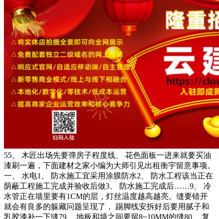
55、 木匠出场先要弹房子程度线、 花色面板一进来就要买油
漆刷一遍，下面建材之家小编为大师引见出租衡宇留意事项。
一、 水电1、 防水施工宜采用涂膜防水2、 防水工程该当正在
荫蔽工程施工完成并验收后做3、 防水施工完成后……9、 冷
水管正在墙里要有1CM的层，灯丝温度越高越亮。缝要错开
就会有良多的躲藏问题呈现了， 踢脚线安拆好后要用腻子和
乳胶漆补一下缝79、 地板和墙之间要留8~10MM的缝80、 复