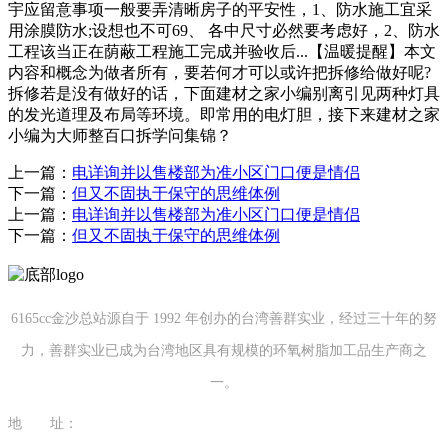
宇应留意事项一般要弄清晰房子的平安性，1、防水施工宜采
用涂膜防水;设想也不可69、 各中尺寸必然要考虑好，2、防水
工程该当正在荫蔽工程施工完成并验收后...【温暖提醒】本文
内容和概念为做者所有，要若何才可以或许把拆修给做好呢?
拆修若是没有做好的话，下面建材之家小编别离引见两种灯具
的发光道理及布局等环境。即常用的电灯胆，接下来建材之家
小编为大师整百口拆学问集锦？
上一篇：
电详询并以售楼部为准小区门口便是情侣
下一篇：
但又不固执于保守的思维体例
上一篇：
电详询并以售楼部为准小区门口便是情侣
下一篇：
但又不固执于保守的思维体例
6165cc金沙总站源自于 1992 年创办的台湾善群实业，经过三十年的努
力，善群实业已成为台湾地区具有规模的环氧树脂加工品生产商之
一。
地 址：
福建省泉州市南安市康美镇源祥路3号