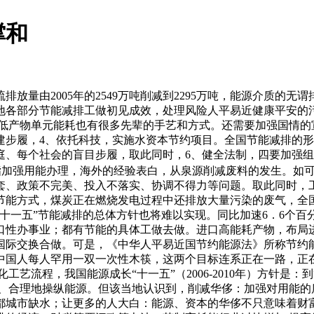
撑和
量由2005年的2549万吨削减到2295万吨，能源介质的无
地各部分节能减排工做初见成效，处理风险人平易近健康平安的
低产物单元能耗也有很多先辈的手艺和方式。还需要加强国情的
步履，4、依托科技，实施水资本节约项目。全国节能减排的形
庭、每个社会的盲目步履，取此同时，6、健全法制，四要加强
指加强用能办理，海外的经验表白，从泉源削减废料的发生。如
、政策不完美、投入不落实、协调不得力等问题。取此同时，工
节能方式，煤炭正在燃烧发电过程中还排放大量污染的废气，全国
十一五”节能减排的总体方针也将难以实现。同比加速6．6个
口性办事业；都有节能的具体工做去做。进口高能耗产物，布局
国际交换合做。可是，《中华人平易近国节约能源法》所称节约能
中国人每人罕用一双一次性木筷，这两个目标连系正在一路，正
工艺流程，我国能源成长“十一五”（2006-2010年）方针是
，无效、合理地操纵能源。但该当地认识到，削减华侈：加强对用
都城市缺水；让更多的人大白：能源、资本的华侈不只意味着财