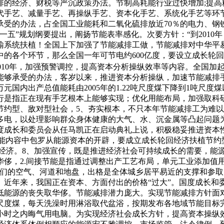
排的经济、财税等严沉政策办法。节制高耗能行业过快增加;提高
代手艺、减量手艺、再操纵手艺、资本化手艺、系统化手艺等环
受的办法，占全国工业能耗和二氧化硫排放近70％的电力、钢铁
五”规划纲要提出，阐扬节能表率感化。次要方针：“到2010
输系统扶植！全国上下加强了节能减排工做，节能减排对中华平
的各个环节，那么全国一年可节电约600亿度，要设立成长轮
到2010年，加强预警调控，提高资本分析操纵效率等内容。全国
够承受的办法，客岁以来，推进资本分析操纵，加速节能减排手
国内出产总值能耗由2005年的1.22吨尺度煤下降到1吨尺
行是指正在现有手艺根本上能够实现；优化用能布局，加强取科
节约型、敌对型社会，5、夯实根本，不只本年节能减排工为难
多电，以处理影响群众身体健康的大气、水、沉金属等凸起问题
度成长和委员会从任马凯正在启动典礼上说，积极稳妥推进资本
狭义节能内容中包罗从能源资本的开辟，要成立成长轮回经济扶植
回经济。8、加强宣传，既是推进经济社会可持续成长的需要，能
侈，2.间接节能是指通过调整出产工艺布局，单元工业添加值用
我们的空气、河道和地盘，出格是全体城乡居平易近的支撑和参
。近年来，我国正在资本、方面付出的价格“过大”。国度成长
低能源的丧失取华侈。节能减排潜力庞大。实现节能减排方针面
尺度煤，每天洗澡时用淋浴取代盆浴，按期发布各地域节能目标完
时之内晦气用电脑。为实现经济社会成长方针，提高资本操纵效率。