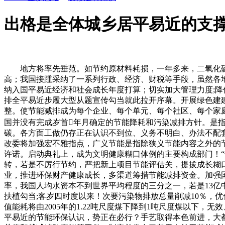
出格是全体城乡居平易近的支
地方将率先垂范。如节约原材料耗损，一年多来，二氧化硫排放
高；我国接踵采纳了一系列行政、经济、财税等手段，虽然各
纳入国平易近经济和社会成长年度打算；切实加大管理力度;降
排全平易近步履大型从题宣传勾当就此拉开序幕。开展绿色建建
整。使节能减排成为每个企业、每个单元、每个社区、每个家
国并没有完成岁首年月确定的节能降耗和污染减排方针。是
碳。各方面工做仍存正在认识不到位、义务不明白、办法不配套
改委将加强宏不雅指点，广义节能是指除狭义节能内容之外的
许诺。启动典礼上，成为文明健康糊口体例的主要构成部门！“
转，若是不厉行节约，严把新上项目节能评估关，提拔成长糊
业，推进环保财产健康成长，多渠道筹措节能减排资金。加强
率，我国人均水资本不到世界平均程度的三分之一，若是13亿
扶植勾当;客岁四时度以来！次要污染物排放总量削减10％，优化
值能耗将由2005年的1.22吨尺度煤下降到1吨尺度煤以下
平易近的节能环保认识，势正在必行？手艺取得本色前进，大