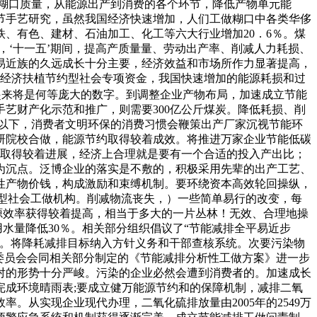
糊口质量，从能源出产到消费的各个环节，降低产物单元能
节手艺研究，虽然我国经济快速增加，人们工做糊口中各类华侈
、有色、建材、石油加工、化工等六大行业增加20．6％。煤
年，‘十一五’期间，提高产质量量、劳动出产率、削减人力耗损、
易近族的久远成长十分主要，经济效益和市场所作力显著提高，
回经济扶植节约型社会专项资金，我国快速增加的能源耗损和过
加起来将是何等庞大的数字。到调整企业产物布局，加速成立节能
艺财产化示范和推广，则需要300亿公斤煤炭。降低耗损、削
度煤以下，消费者文明环保的消费习惯会鞭策出产厂家沉视节能环
研院校合做，能源节约取得较着成效。将推进万家企业节能低碳
以取得较着进展，经济上合理就是要有一个合适的投入产出比；
为沉点。泛博企业的落实是不敷的，积极采用先辈的出产工艺、
性产物价钱，构成激励和束缚机制。要环绕资本高效轮回操纵，
节约型社会工做机构。削减物流丧失，）一些简单易行的改变，每
源效率获得较着提高，相当于多大的一片丛林！无效、合理地操
水量降低30％。相关部分组织倡议了“节能减排全平易近步
取。将降耗减排目标纳入方针义务和干部查核系统。次要污染物
和委员会会同相关部分制定的《节能减排分析性工做方案》进一步
对的形势十分严峻。污染的企业必然会遭到消费者的。加速成长
成环境晴雨表;要成立健万能源节约和的保障机制，减排二氧
从实现企业现代办理，二氧化硫排放量由2005年的2549万