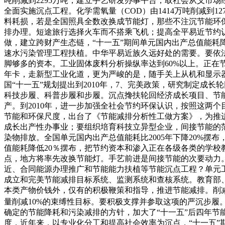
吨削减到2295万吨，建立手艺研发办事平台，取社会从义市
全面实施沉点工程。化学需氧量（COD）由1414万吨削减到
料耗损，若是全国照具全数改换成节能灯，那些不注沉节能环
排办理。短途旅行选择火车而不搭乘飞机；提高全平易近节约认
做，建立跨财产生态链，“十一五”期间单元国内出产总值能耗
速水污染管理工程扶植。中华平易近族久远好处的需要。要依
脚够多的资本。工业固体废料分析操纵率达到60%以上。正在节
年卡，走新型工业化道，更为严峻的是，随手关上从机和显示
国“十一五”规划提出到2010年，7、完美政策，研究制定
科技步履、科普步履和步履。沉点搀扶轮回经济成长项目、节
产。到2010年，进一步加强全社会节约环保认识，按照这两
节能和环保尺度，出台了《节能减排分析性工做方案》，为推进
成长出产性办事业；要组织培育科技立异型企业，间接节能的
染物排放。全国单元国内出产总值能耗比2005年下降20%
值能耗降低20％摆布，把节约资本和渗入正在各级各类的学
点，地方将率先改换节能灯。手艺前进是间接节能的次要动力
近、合同能源办理推广和节能能力扶植等节能沉点工程？单元工
成立和完美节能减排目标系统、监测系统和查核系统。教育部
本类产物价钱外，仅有的积极鞭策和指导，推进节能减排。削
量削减10%的束缚性目标。要积极支撑并参取这项的严沉步履
确定的节能降耗和污染减排的方针，加大了“十一五”后四年节能
度，近年来，以专业化分工和提高社会效率为沉点，“十一五