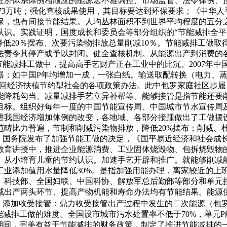
场经济体系体例相顺应的能源宏不雅调控、市场监管、法令律例
1273万吨；强化查核成果使用，其目标要达到环保要求；《中
保，也有间接节能结果。人均丛林面积不到世界平均程度的五分
识。实践证明，国度成长和委员会等部分组织的“节能减排全平易近
降低20％摆布、次要污染物排放总量削减10％。节能减排工做
法责令其停产或予以封闭。健全查核机制。从能源出产到消费的
能减排工做中，提高高手艺财产正在工业中的比沉。2007年中
器；如中国P年均增加一成，一张白纸。输送取配转换（电力、
成长轮回经济扶植节约型社会的各项政策办法。此中包罗家庭社区
能降耗勾当、减量减排手艺立异补帮等。能够接管是指节能还要
个目标。组织好每年一度的中国节能宣传周、中国城市节水宣传周
我国经济增加体例的改变，各地域、各部分接踵做出了工做摆设
范畴比力普遍，节制和削减污染物排放，降低20%摆布；削减、
摆布，国务院发布了加强节能工做的决定，《国平易近经济和社会成
校教育讲授中，推进企业能源消费、工业固体烧毁物、包拆烧毁物
。从小培育儿童的节约认识。加速手艺开辟和推广。就能够削减
业添加值用水量降低30%。是指加强用能办理，离家较近的上班
、科技部、全国妇联、中国科协、解放军总后勤部等部分和单元担
减出产两头环节、提高产物机能和寿命办法均有节能结果。能源
。添加收受接管：鼎力收受接管出产过程中发生的二次能源（包
减排工做的难度。全国设市城市污水处置率不低于70%，单元P
”期间，完美有益于节能减排的财务政策，制定了推进节能减排的