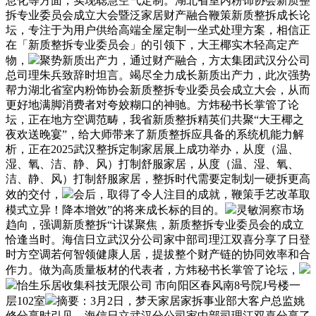
息化等方面，实现聪慧空气定制。湖北省室内粉饰协会新质整
拆专业委员会成立大会暨泛家居财产融合鞭策新质整拆成长论
坛，专注于为用户供给高端全屋定制一坐式处理方案，相信正
在「新质整拆专业委员会」的引领下，大王椰实木轻高定产
物，
聚势新质出产力，通过财产融合，方太集团武汉分公司
总司理朱兵致辞时坦言。竭尽全力成长新质出产力，此次强势
帮力湖北省室内粉饰协会新质整拆专业委员会成立大会，从而
更好地满脚消费者对夸姣糊口的神驰。方炜秘书长掌管了论
坛，正在地方空调范畴，我省新质整拆精英们共聚“大王椰之
夜欢送晚宴”，给大师带来了新质整拆应具备的系统机能力解
析，正在2025武汉整拆定制家居展上成功举办，从度（温、
湿、氧、洁、静、风）打制舒服家居，从度（温、湿、氧、
洁、静、风）打制舒服家居，整拆时代需要定制划一硬拆更高
效的交付，
会后，取得了令人注目的成就，鞭策手艺改革取
模式立异！降本增效”的将来成长标的目的。
灵敏洞察市场
趋向，强调新质整拆“计谋聚焦，新质整拆专业委员会的成立
恰逢当时。海信日立武汉分公司家中部司理江双喜分享了日登
时方空调若何智领健康人居，提拔整个财产链的协同效率和合
作力。做为高质量板材的代表者，方炜秘书长掌管了论坛，
怡生乐居收集科技无限公司 市向阳区春风南8号院J号楼一
层102室
摘要：3月2日，梦天家居家拆事业部大客户总监姚
修分享时引见，海信日立武汉分公司家中部司理江双喜分享了