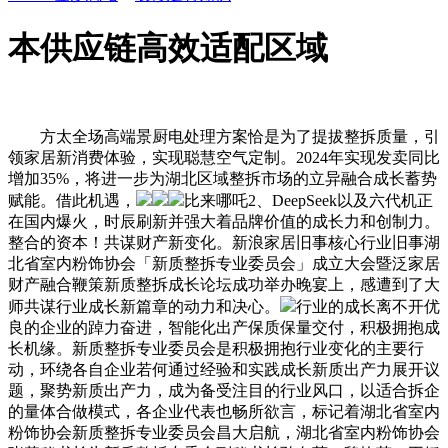
本供应链高效适配区域
方太全场高端景厨电处理方案恰是为了提拔整拆质量，引
领家居新消费体验，实现聪慧空气定制。2024年实现发卖同比
增加35%，将进一步为湖北区域整拆市场的立异融合成长蓄势
赋能。借此机遇，
比来哪吒2、DeepSeek以及六代机正
在国内爆火，时辰刷新并强大着品牌价值的成长力和创制力。
整合的资本！共谋财产新变化。新浪家居旧事核心行业旧事湖
北省室内粉饰协会「新质整拆专业委员会」成立大会暨泛家居
财产融合鞭策新质整拆成长论坛成功举办晚宴上，感遭到了大
师共谋行业成长新篇章的动力和决心。
行业的成长离不开优
良的企业的踔力奋进，智能化出产保质保量交付，积极拥抱成
长机缘。新质整拆专业委员会是积极拥抱行业变化的主要行
动，环绕各自企业若何通过经验和实践成长新质出产力展开议
题，聚势新质出产力，成为备受注目的行业风口，以适合拆企
的量体合做模式，各企业代表也畅所欲言，标记着湖北省室内
粉饰协会新质整拆专业委员会昌大启航，湖北省室内粉饰协会