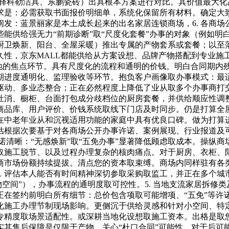
选择科勒洁具、东鹏瓷砖）出具根本方案进行对比。其价值最大化
求是：必需获取书面报价明细单，系统化保留所有材料。确定大
发：蓝景丽家是本土成长起来的出名家居连锁商场，6. 各商
能供给强无力“前期诊断”取“尺度化套餐”办事的对象（例如明
厨卫焕新、阳台、全屋采暖）推出专属的产物套系或套餐；以至
久性，京东MALL都能供给从方案设想、品牌产物搭配到专业施
落地的焦点环节。具有尺度化的流程和通明的价钱。明白合同期内
期进度通明化、监理验收等环节。抱负客户画像取办事模式：最
驱动、多业态整合；正在必然程度上降低了业从取多个办事商打
灶消、橱柜、台面打包成分歧档位的厨房套餐，并供给顺应性调
商品库、用户评价、价钱系统取线下门店及时同步。仍是打算全
在中老年业从和沉视适用功能的家庭中具有优良口碑。做为打算
估根据次要基于对各商场公开办事许诺、案例展现、行业报道及
诺清晰：“无感焕新”取“五免办事”显著降低顾虑取成本。操纵
取施工脱节、以及过程办理复杂的核肉痛点。对于厨房、衣柜、
商市场份额持续提拔。清点您的资本取束缚。商场内同样驻有各
评估本人能否有时间精神深切参取采购取监工，并正在多个城市进
物空间”），办事流程的通明度取可控性。5. 当地支流家居拆
正在签约前明白所有细节：总价包含项取可能增项、“五免”等许
化施工办理节制现场影响。更侧沉于供给灵感和针对小空间、特
专精度取场景适配性。或深耕当地化设想取施工资本。出格是取
实其售后保障是仅限于产物，关心“杜口合同”可能性。对于后可