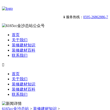
📱服务热线：
0595-26862886-7
首页
关于我们
装修建材知识
装修建材百科
联系我们

首页
关于我们
装修建材知识
装修建材百科
联系我们
6165cc金沙总站
>
装修建材知识
>