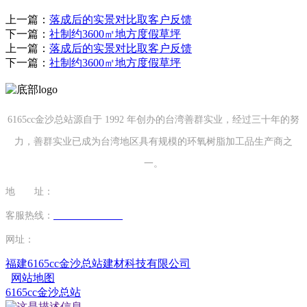
上一篇：
落成后的实景对比取客户反馈
下一篇：
社制约3600㎡地方度假草坪
上一篇：
落成后的实景对比取客户反馈
下一篇：
社制约3600㎡地方度假草坪
6165cc金沙总站源自于 1992 年创办的台湾善群实业，经过三十年的努
力，善群实业已成为台湾地区具有规模的环氧树脂加工品生产商之
一。
地 址：
福建省泉州市南安市康美镇源祥路3号
客服热线：
0595-26862886-7
网址：
http://www.juhuan.net
福建6165cc金沙总站建材科技有限公司
网站地图
6165cc金沙总站